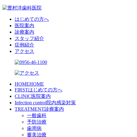
はじめての方へ
医院案内
診療案内
スタッフ紹介
症例紹介
アクセス
HOME
HOME
FIRST
はじめての方へ
CLINIC
医院案内
Infection control
院内感染対策
TREATMENT
診療案内
一般歯科
予防治療
歯周病
審美治療