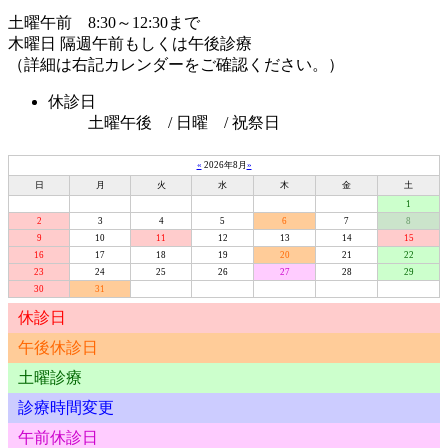
土曜午前 8:30～12:30まで
木曜日 隔週午前もしくは午後診療
（詳細は右記カレンダーをご確認ください。）
休診日
土曜午後 / 日曜 / 祝祭日
«
2026年8月
»
日
月
火
水
木
金
土
1
2
3
4
5
6
7
8
9
10
11
12
13
14
15
16
17
18
19
20
21
22
23
24
25
26
27
28
29
30
31
休診日
午後休診日
土曜診療
診療時間変更
午前休診日