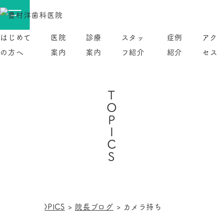
はじめて
医院
診療
スタッ
症例
アク
の方へ
案内
案内
フ紹介
紹介
セス
TOPICS
HOME
>
TOPICS
>
院長ブログ
>
カメラ持ち
カテゴリー: