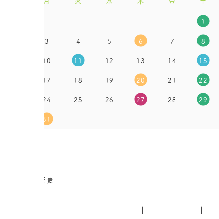
日
月
火
水
木
金
土
1
2
3
4
5
6
7
8
9
10
11
12
13
14
15
16
17
18
19
20
21
22
23
24
25
26
27
28
29
30
31
●
休診日
●
午後休診日
●
土曜診療
●
診療時間変更
●
午前休診日
HOME
はじめての方へ
医院案内
院内感染対策