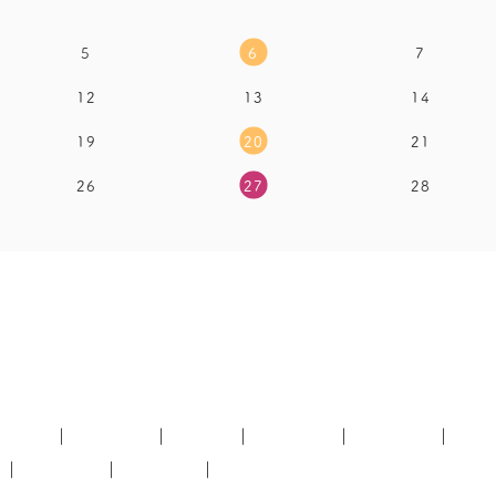
5
6
7
12
13
14
19
20
21
26
27
28
療案内
予防治療
歯周病
審美治療
矯正歯科
症例紹介
TOPICS
プライバシーポリシー