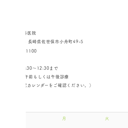
« 前へ
一覧へ
次へ »
〒857-0114 長崎県佐世保市小舟町49-5
土曜午前 8:30～12:30まで
木曜日 隔週午前もしくは午後診療
（詳細は右記カレンダーをご確認ください。）
«
日
月
火