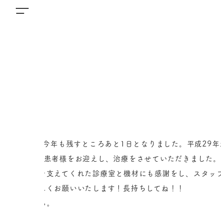
2017.12.31
院長ブログ
12月30日 今年も残すところあと1日となりました。平成29
1年間無事に患者様をお迎えし、治療をさせていただきました。
そしてそれを支えてくれた診療室と機材にも感謝をし、スタッ
来年もよろしくお願いいたします！長持ちしてね！！
と念じながら。