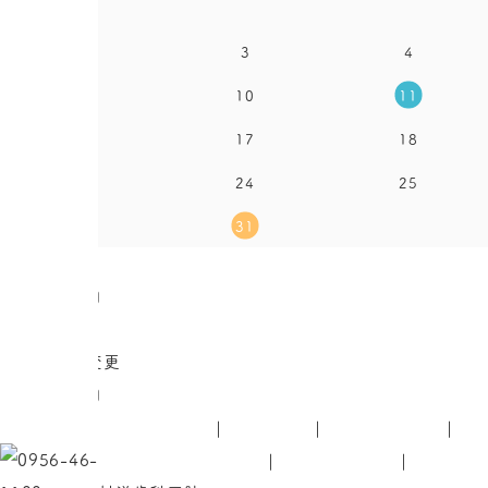
2
3
4
9
10
11
16
17
18
23
24
25
30
31
●
休診日
●
午後休診日
●
土曜診療
●
診療時間変更
●
午前休診日
HOME
はじめての方へ
医院案内
院内感染対策
診
小児矯正（バイオブロック矯正）
スタッフ紹介
アクセス