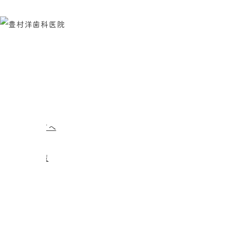
電話
アクセス
HOME
MENU
はじめての方へ
医院案内
院内感染対策
診療案内
一般歯科
予防治療
歯周病