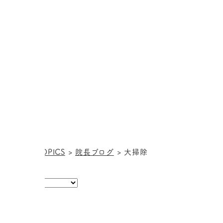
HOME
>
TOPICS
>
院長ブログ
>
大掃除
カテゴリー: